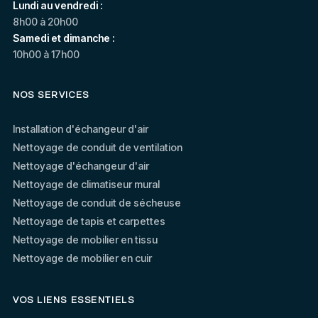
dir
acit
ace,
Lundi au vendredi :
qu’
é et
cou
8h00 à 20h00
est
Samedi et dimanche :
prof
rtois
10h00 à 17h00
de
essi
et
t 
onn
atte
por
alis
ntif
n
NOS SERVICES
Je 
me.
afin
me
Votr
que
Installation d'échangeur d'air
on
e
cha
Nettoyage de conduit de ventilation
qu’
sati
que
Nettoyage d'échangeur d'air
es
sfac
clie
Nettoyage de climatiseur mural
he
tion
nt
Nettoyage de conduit de sécheuse
à
est
bén
n
Nettoyage de tapis et carpettes
l’a
une
éfici
l
Nettoyage de mobilier en tissu
ce
bell
e
Nettoyage de mobilier en cuir
qu
e
d’un
j’ai
rec
serv
pri
onn
ice
e
VOS LIENS ESSENTIELS
re
aiss
fiabl
q