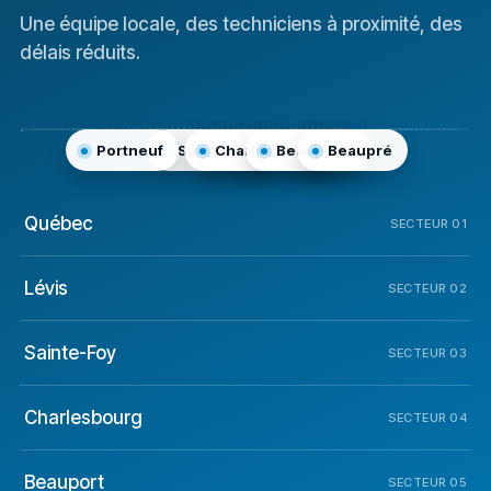
Une équipe locale, des techniciens à proximité, des
délais réduits.
Portneuf
Sainte-Foy
Charlesbourg
Québec
Beauport
Lévis
Beaupré
Québec
SECTEUR 01
Lévis
SECTEUR 02
Sainte-Foy
SECTEUR 03
Charlesbourg
SECTEUR 04
Beauport
SECTEUR 05