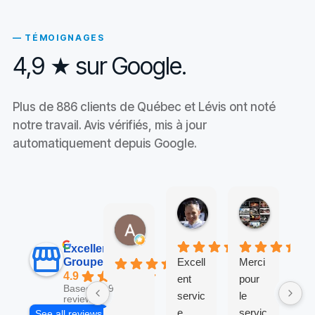
— TÉMOIGNAGES
4,9 ★ sur Google.
Plus de
886
clients de Québec et Lévis ont noté
notre travail. Avis vérifiés, mis à jour
automatiquement depuis Google.
Claude Durocher
HS PRO
il y a 1 semaine
il y a 2 se
Alexandra Gauvin
il y a 2 jours
Excellent
Groupe Exl-Or
Excell
Merci
Se
4.9
ent
pour
ce
Based on 908
servic
le
zé
reviews
e
servic
pr
See all reviews