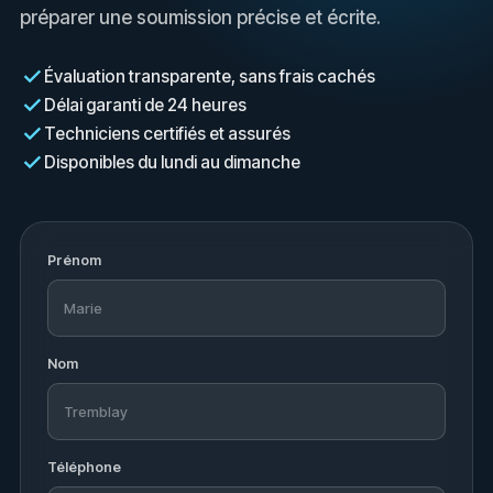
z-
Dur
e
préparer une soumission précise et écrite.
vo
och
com
le
er.
me
Évaluation transparente, sans frais cachés
pl
Nou
ntai
Délai garanti de 24 heures
tar
s
re.
Techniciens certifiés et assurés
po
som
Nou
Disponibles du lundi au dimanche
ble
mes
s
Le
très
som
n
me
heu
mes
eu
reu
ravi
Prénom
au
x de
s
té
sav
d’ap
c
on
oir
pre
me
que
ndr
s
Nom
qu
Alex
e
a
pl
a
que
tar
réali
votr
s
qu’
sé
e
t
Téléphone
pe
le
exp